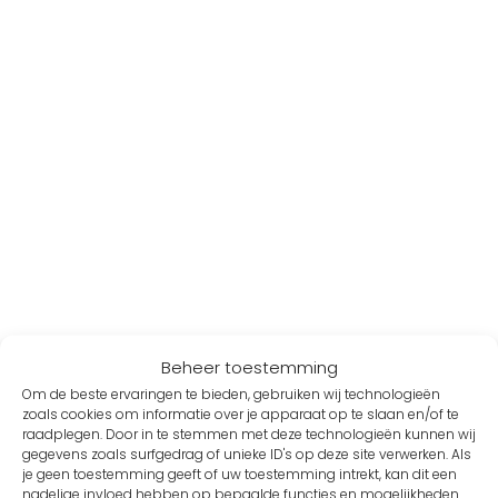
Beheer toestemming
Om de beste ervaringen te bieden, gebruiken wij technologieën
zoals cookies om informatie over je apparaat op te slaan en/of te
raadplegen. Door in te stemmen met deze technologieën kunnen wij
gegevens zoals surfgedrag of unieke ID's op deze site verwerken. Als
je geen toestemming geeft of uw toestemming intrekt, kan dit een
nadelige invloed hebben op bepaalde functies en mogelijkheden.