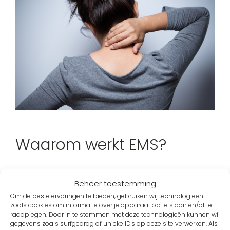
Waarom werkt EMS?
Die elektrische impulsen zorgen dat pijnsignalen
Beheer toestemming
minder goed worden doorgegeven aan het
Om de beste ervaringen te bieden, gebruiken wij technologieën
zenuwstelsel. Ondertussen denken je spieren:
zoals cookies om informatie over je apparaat op te slaan en/of te
raadplegen. Door in te stemmen met deze technologieën kunnen wij
“Nou, als we tóch bezig zijn…”
en gaan beter
gegevens zoals surfgedrag of unieke ID's op deze site verwerken. Als