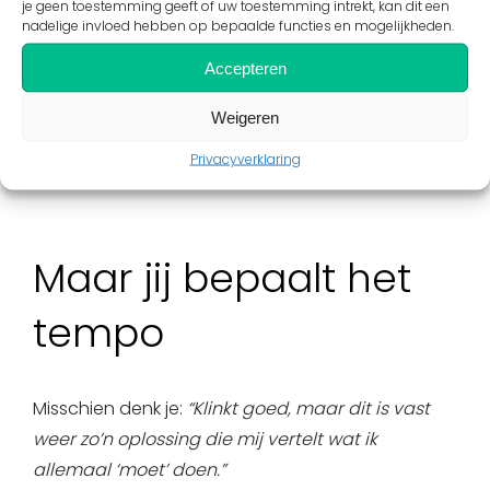
doorbloeden, afvalstoffen afvoeren,
je geen toestemming geeft of uw toestemming intrekt, kan dit een
nadelige invloed hebben op bepaalde functies en mogelijkheden.
ontstekinkjes wegwerken, etc.
Accepteren
Het resultaat? Minder pijn. Minder kramp. En een
lichaam dat denkt:
“Goh, dit voelt eigenlijk best
Weigeren
goed.”
Privacyverklaring
Maar jij bepaalt het
tempo
Misschien denk je:
“Klinkt goed, maar dit is vast
weer zo’n oplossing die mij vertelt wat ik
allemaal ‘moet’ doen.”