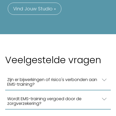
Vind Jouw Studio »
Veelgestelde vragen
Zijn er bijwerkingen of risico's verbonden aan
EMS-training?
Wordt EMS-training vergoed door de
zorgverzekering?
EMS-training is over het algemeen veilig en
wetenschappelijk ondersteund als een